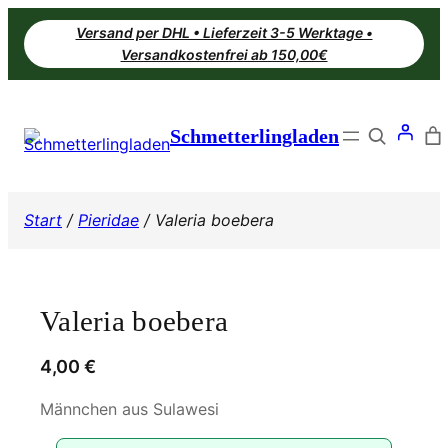
Zum
Versand per DHL • Lieferzeit 3-5 Werktage •
Inhalt
Versandkostenfrei ab 150,00€
springen
Search
Schmetterlingladen
Start
/
Pieridae
/ Valeria boebera
Valeria boebera
4,00
€
Männchen aus Sulawesi