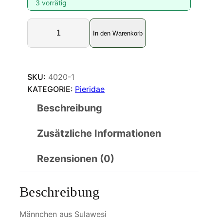
3 vorrätig
V
In den Warenkorb
a
l
e
r
SKU:
4020-1
i
KATEGORIE:
Pieridae
a
Beschreibung
b
o
Zusätzliche Informationen
e
b
e
Rezensionen (0)
r
a
Beschreibung
M
e
Männchen aus Sulawesi