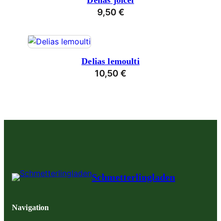
Delias joicei
9,50
€
Delias lemoulti
10,50
€
Schmetterlingladen
Navigation