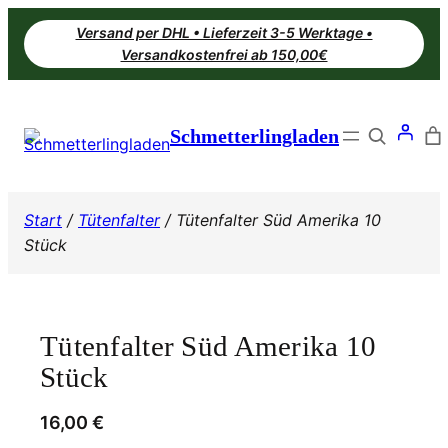
Zum
Versand per DHL • Lieferzeit 3-5 Werktage •
Inhalt
Versandkostenfrei ab 150,00€
springen
Search
Schmetterlingladen
Start
/
Tütenfalter
/ Tütenfalter Süd Amerika 10
Stück
Tütenfalter Süd Amerika 10
Stück
16,00
€