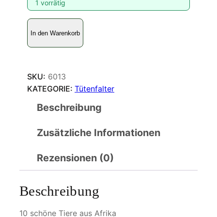
1 vorrätig
C
In den Warenkorb
h
a
r
a
SKU:
6013
x
KATEGORIE:
Tütenfalter
e
Beschreibung
s
M
Zusätzliche Informationen
e
n
g
Rezensionen (0)
e
Beschreibung
10 schöne Tiere aus Afrika