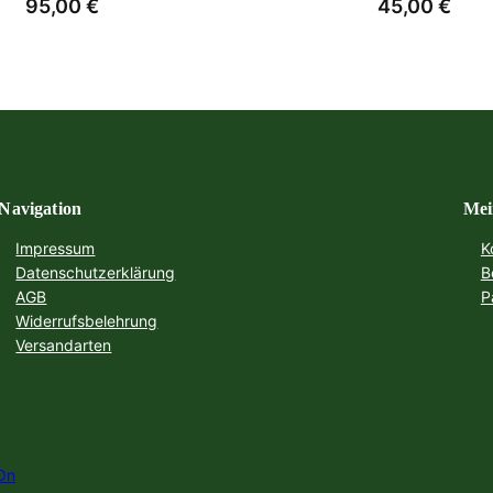
95,00
€
45,00
€
Navigation
Mei
Impressum
K
Datenschutzerklärung
B
AGB
P
Widerrufsbelehrung
Versandarten
On