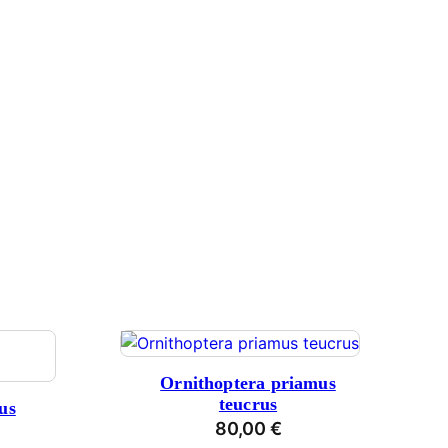
Ornithoptera priamus
teucrus
us
80,00
€