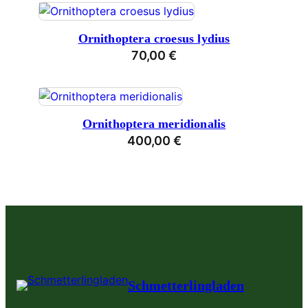
Ornithoptera croesus lydius
70,00
€
Ornithoptera meridionalis
400,00
€
Schmetterlingladen