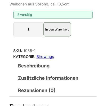
Weibchen aus Sorong, ca. 10,5cm
2 vorrätig
O
In den Warenkorb
r
n
i
t
SKU:
1055-1
h
KATEGORIE:
Birdwings
o
Beschreibung
p
t
Zusätzliche Informationen
e
r
a
Rezensionen (0)
p
a