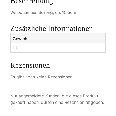
Beschreibung
r
a
Weibchen aus Sorong, ca. 10,5cm
d
i
Zusätzliche Informationen
s
e
Gewicht
a
1 g
o
c
c
Rezensionen
i
d
Es gibt noch keine Rezensionen.
e
n
t
Nur angemeldete Kunden, die dieses Produkt
a
gekauft haben, dürfen eine Rezension abgeben.
l
i