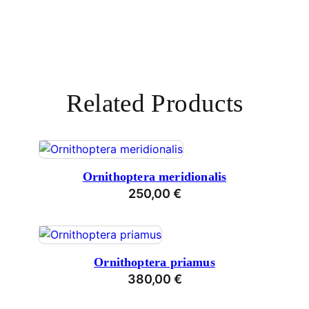
s
M
e
n
g
e
Related Products
Ornithoptera meridionalis
250,00
€
Ornithoptera priamus
380,00
€