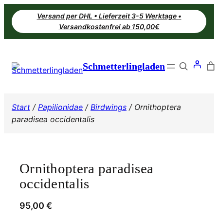
Zum
Versand per DHL • Lieferzeit 3-5 Werktage •
Inhalt
Versandkostenfrei ab 150,00€
springen
Search
Schmetterlingladen
Start
/
Papilionidae
/
Birdwings
/ Ornithoptera
paradisea occidentalis
Ornithoptera paradisea
occidentalis
95,00
€