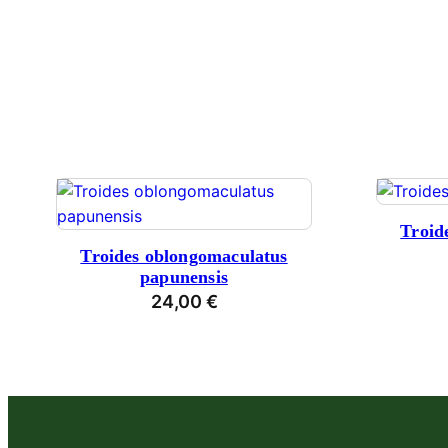
Troid
Troides oblongomaculatus
papunensis
24,00
€