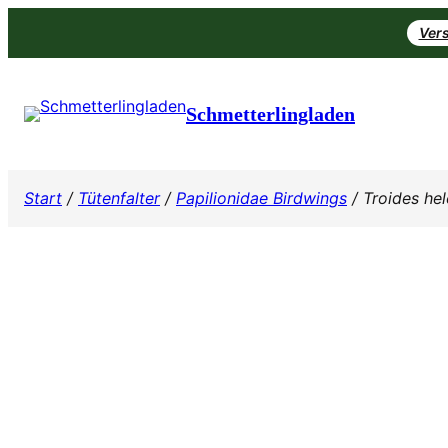
Zum
Vers
Inhalt
springen
Schmetterlingladen
Start
/
Tütenfalter
/
Papilionidae Birdwings
/ Troides he