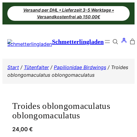
Zum
Versand per DHL • Lieferzeit 3-5 Werktage •
Inhalt
Versandkostenfrei ab 150,00€
springen
Search
Schmetterlingladen
Start
/
Tütenfalter
/
Papilionidae Birdwings
/ Troides
oblongomaculatus oblongomaculatus
Troides oblongomaculatus
oblongomaculatus
24,00
€