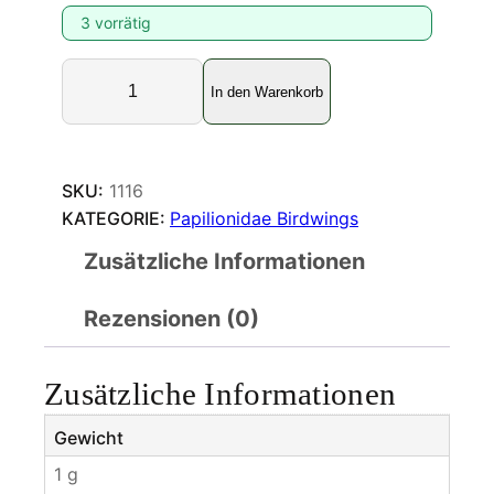
3 vorrätig
T
In den Warenkorb
r
o
i
d
SKU:
1116
e
KATEGORIE:
Papilionidae Birdwings
s
Zusätzliche Informationen
o
b
Rezensionen (0)
l
o
n
Zusätzliche Informationen
g
o
Gewicht
m
1 g
a