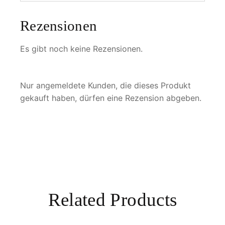
c
u
Rezensionen
l
a
Es gibt noch keine Rezensionen.
t
u
s
Nur angemeldete Kunden, die dieses Produkt
o
gekauft haben, dürfen eine Rezension abgeben.
b
l
o
n
g
o
m
Related Products
a
c
u