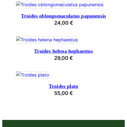
l
a
Troides oblongomaculatus papunensis
t
24,00
€
u
s
M
e
Troides helena hephaestus
n
29,00
€
g
e
Troides plato
55,00
€