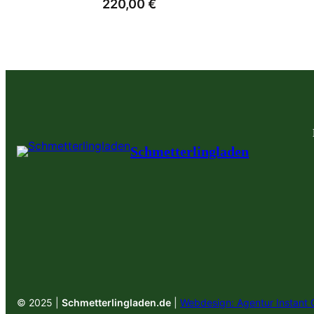
220,00
€
Schmetterlingladen
© 2025 |
Schmetterlingladen.de
|
Webdesign: Agentur Instant 