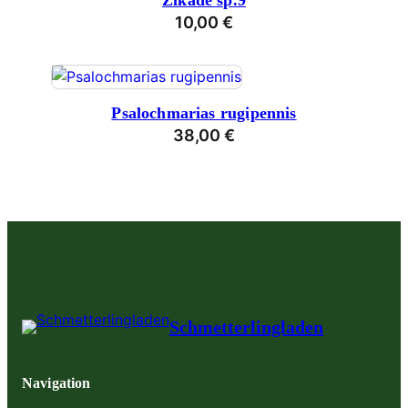
Zikade sp.9
10,00
€
Psalochmarias rugipennis
38,00
€
Schmetterlingladen
Navigation