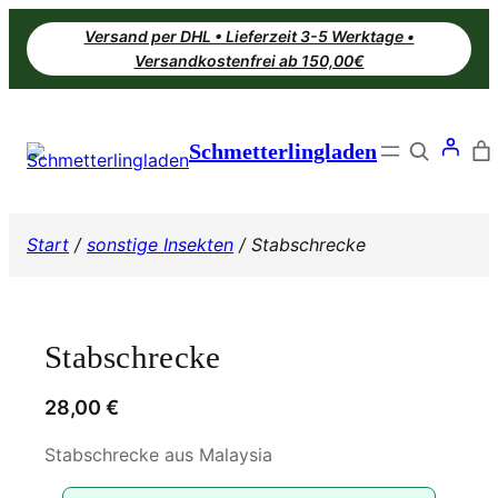
Zum
Versand per DHL • Lieferzeit 3-5 Werktage •
Inhalt
Versandkostenfrei ab 150,00€
springen
Search
Schmetterlingladen
Start
/
sonstige Insekten
/ Stabschrecke
Stabschrecke
28,00
€
Stabschrecke aus Malaysia