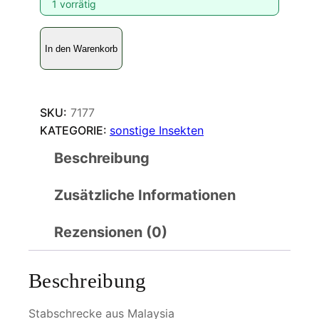
1 vorrätig
S
In den Warenkorb
t
a
b
s
SKU:
7177
c
KATEGORIE:
sonstige Insekten
h
Beschreibung
r
e
Zusätzliche Informationen
c
k
e
Rezensionen (0)
M
e
Beschreibung
n
g
Stabschrecke aus Malaysia