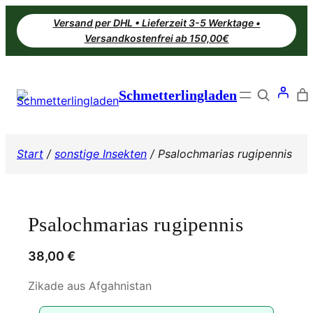
Zum
Versand per DHL • Lieferzeit 3-5 Werktage •
Inhalt
Versandkostenfrei ab 150,00€
springen
Search
Schmetterlingladen
Start
/
sonstige Insekten
/ Psalochmarias rugipennis
Psalochmarias rugipennis
38,00
€
Zikade aus Afgahnistan