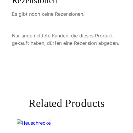
Rezensionen
i
p
Es gibt noch keine Rezensionen.
e
n
n
Nur angemeldete Kunden, die dieses Produkt
i
gekauft haben, dürfen eine Rezension abgeben.
s
M
e
n
g
e
Related Products