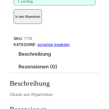
1 vorrätig
P
In den Warenkorb
s
a
l
o
SKU:
7119
c
KATEGORIE:
sonstige Insekten
h
Beschreibung
m
a
Rezensionen (0)
r
i
a
Beschreibung
s
r
Zikade aus Afgahnistan
u
g