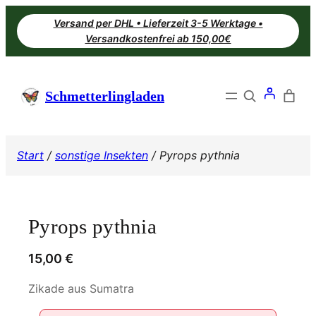
Zum
Versand per DHL • Lieferzeit 3-5 Werktage •
Inhalt
Versandkostenfrei ab 150,00€
springen
Search
Schmetterlingladen
Start
/
sonstige Insekten
/ Pyrops pythnia
Pyrops pythnia
15,00
€
Zikade aus Sumatra