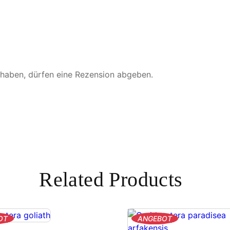
i
u
s
M
e
n
 haben, dürfen eine Rezension abgeben.
g
e
Related Products
PRODUKT
PRODUKT
OT
ANGEBOT
IM
IM