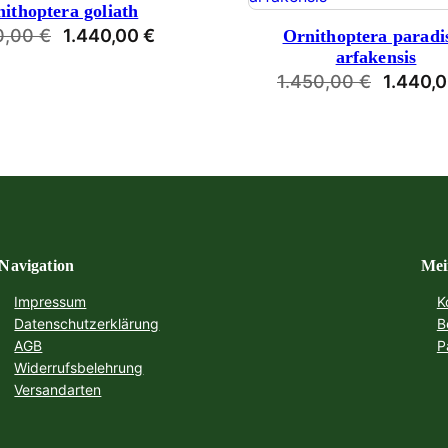
ithoptera goliath
ANGEBOT
ANGEBOT
Ursprünglicher
Aktueller
0,00
€
1.440,00
€
Ornithoptera paradi
arfakensis
Preis
Preis
Ursprün
1.450,00
€
1.440,
war:
ist:
Preis
1.450,00 €
1.440,00 €.
war:
1.450,0
Navigation
Mei
Impressum
K
Datenschutzerklärung
B
AGB
P
Widerrufsbelehrung
Versandarten