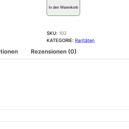
P
In den Warenkorb
a
r
n
a
SKU:
102
s
KATEGORIE:
Raritäten
s
ationen
Rezensionen (0)
i
u
s
c
h
a
r
l
t
o
n