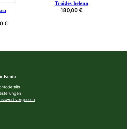
Troides helena
180,00
€
sea
glicher
Aktueller
00
€
Preis
ist:
0 €
1.440,00 €.
n Konto
ontodetails
estellungen
asswort vergessen