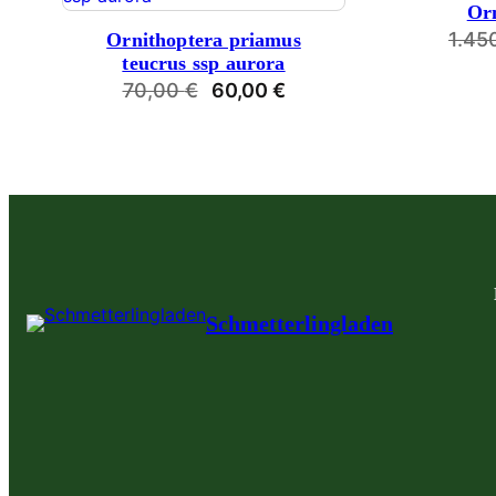
Orn
ANGEBOT
1.45
Ornithoptera priamus
teucrus ssp aurora
Ursprünglicher
Aktueller
70,00
€
60,00
€
Preis
Preis
war:
ist:
70,00 €
60,00 €.
Schmetterlingladen