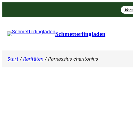
Zum
Vers
Inhalt
springen
Schmetterlingladen
Start
/
Raritäten
/ Parnassius charltonius