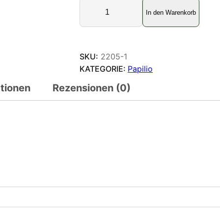
P
In den Warenkorb
a
r
i
d
SKU:
2205-1
e
KATEGORIE:
Papilio
s
ationen
Rezensionen (0)
a
e
n
e
a
s
M
e
n
g
e