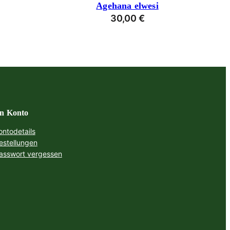
Agehana elwesi
30,00
€
n Konto
ontodetails
estellungen
asswort vergessen