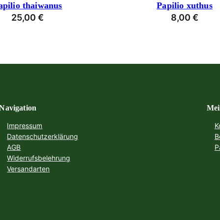
apilio thaiwanus
Papilio xuthus
25,00
€
8,00
€
Navigation
Mei
Impressum
K
Datenschutzerklärung
B
AGB
P
Widerrufsbelehrung
Versandarten