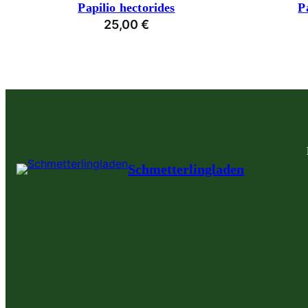
Papilio hectorides
P
25,00
€
Schmetterlingladen