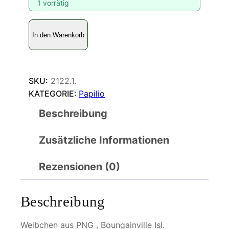
1 vorrätig
P
In den Warenkorb
a
p
i
l
SKU:
2122.1.
i
KATEGORIE:
Papilio
o
Beschreibung
w
o
Zusätzliche Informationen
o
d
f
Rezensionen (0)
o
r
Beschreibung
d
i
Weibchen aus PNG , Boungainville Isl.