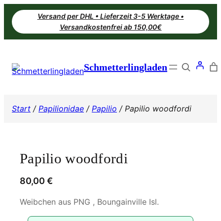
Zum
Versand per DHL • Lieferzeit 3-5 Werktage •
Inhalt
Versandkostenfrei ab 150,00€
springen
Search
Schmetterlingladen
Start
/
Papilionidae
/
Papilio
/ Papilio woodfordi
Papilio woodfordi
80,00
€
Weibchen aus PNG , Boungainville Isl.