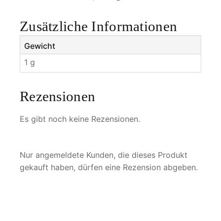
M
e
Zusätzliche Informationen
n
g
Gewicht
e
1 g
Rezensionen
Es gibt noch keine Rezensionen.
Nur angemeldete Kunden, die dieses Produkt
gekauft haben, dürfen eine Rezension abgeben.