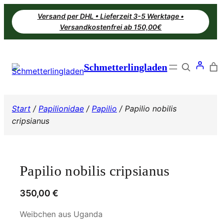
Zum
Versand per DHL • Lieferzeit 3-5 Werktage •
Inhalt
Versandkostenfrei ab 150,00€
springen
Search
Schmetterlingladen
Start
/
Papilionidae
/
Papilio
/ Papilio nobilis
cripsianus
Papilio nobilis cripsianus
350,00
€
Weibchen aus Uganda