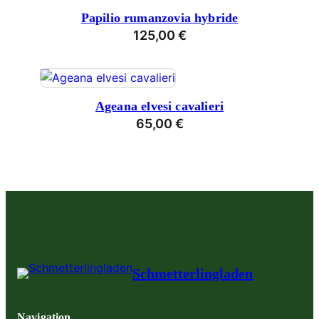
Papilio rumanzovia hybride
125,00
€
Ageana elvesi cavalieri
65,00
€
Schmetterlingladen
Navigation