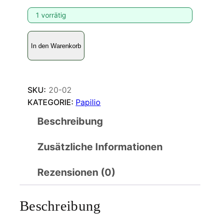
1 vorrätig
P
In den Warenkorb
a
p
i
l
SKU:
20-02
i
KATEGORIE:
Papilio
o
Beschreibung
n
o
Zusätzliche Informationen
b
i
l
Rezensionen (0)
i
s
Beschreibung
c