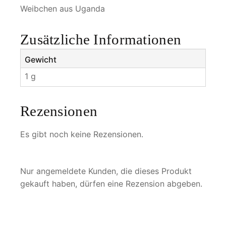
r
Weibchen aus Uganda
i
p
Zusätzliche Informationen
s
i
Gewicht
a
1 g
n
u
s
Rezensionen
M
e
Es gibt noch keine Rezensionen.
n
g
e
Nur angemeldete Kunden, die dieses Produkt
gekauft haben, dürfen eine Rezension abgeben.