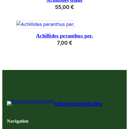
Achillides dialis
55,00
€
Achillides peranthus per.
7,00
€
Schmetterlingladen
Navigation