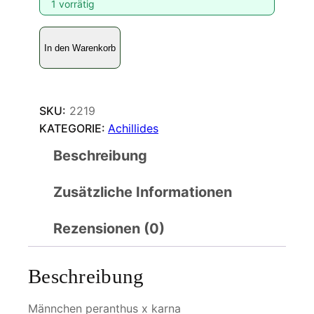
1 vorrätig
P
In den Warenkorb
a
p
i
l
SKU:
2219
i
KATEGORIE:
Achillides
o
Beschreibung
k
a
Zusätzliche Informationen
r
n
a
Rezensionen (0)
M
e
Beschreibung
n
g
Männchen peranthus x karna