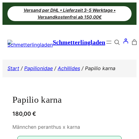
Zum
Versand per DHL • Lieferzeit 3-5 Werktage •
Inhalt
Versandkostenfrei ab 150,00€
springen
Search
Schmetterlingladen
Start
/
Papilionidae
/
Achillides
/ Papilio karna
Papilio karna
180,00
€
Männchen peranthus x karna