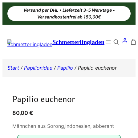
Zum
Versand per DHL • Lieferzeit 3-5 Werktage •
Inhalt
Versandkostenfrei ab 150,00€
springen
Search
Schmetterlingladen
Start
/
Papilionidae
/
Papilio
/ Papilio euchenor
Papilio euchenor
80,00
€
Männchen aus Sorong,Indonesien, abberant