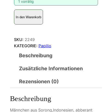
1 vorrätig
P
In den Warenkorb
a
p
i
l
SKU:
2249
i
KATEGORIE:
Papilio
o
Beschreibung
e
u
Zusätzliche Informationen
c
h
e
Rezensionen (0)
n
o
Beschreibung
r
M
Männchen aus Sorong,Indonesien, abberant