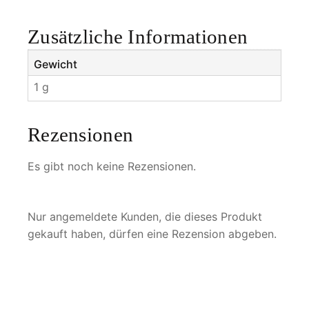
M
e
Zusätzliche Informationen
n
g
Gewicht
e
1 g
Rezensionen
Es gibt noch keine Rezensionen.
Nur angemeldete Kunden, die dieses Produkt
gekauft haben, dürfen eine Rezension abgeben.