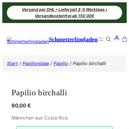
Zum
Versand per DHL • Lieferzeit 3-5 Werktage •
Inhalt
Versandkostenfrei ab 150,00€
springen
Search
Schmetterlingladen
Start
/
Papilionidae
/
Papilio
/ Papilio birchalli
Papilio birchalli
80,00
€
Männchen aus Costa Rica