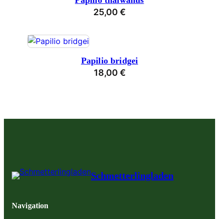
Papilio thaiwanus
25,00
€
Papilio bridgei
18,00
€
Schmetterlingladen
Navigation