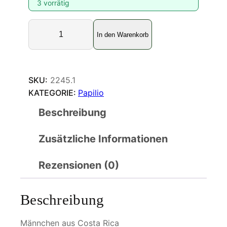
3 vorrätig
P
In den Warenkorb
a
p
i
l
SKU:
2245.1
i
KATEGORIE:
Papilio
o
Beschreibung
b
i
Zusätzliche Informationen
r
c
h
Rezensionen (0)
a
l
Beschreibung
l
i
Männchen aus Costa Rica