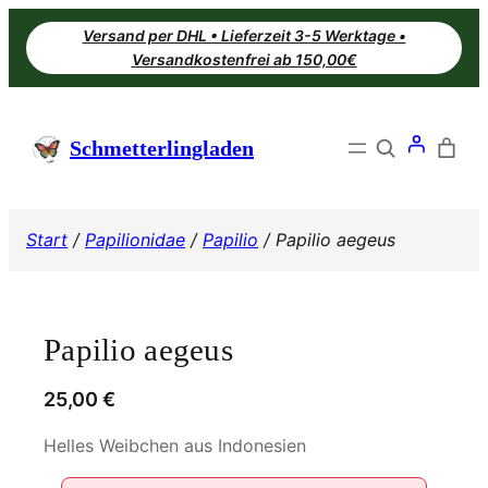
Zum
Versand per DHL • Lieferzeit 3-5 Werktage •
Inhalt
Versandkostenfrei ab 150,00€
springen
Search
Schmetterlingladen
Start
/
Papilionidae
/
Papilio
/ Papilio aegeus
Papilio aegeus
25,00
€
Helles Weibchen aus Indonesien