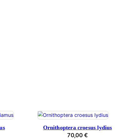
us
Ornithoptera croesus lydius
70,00
€