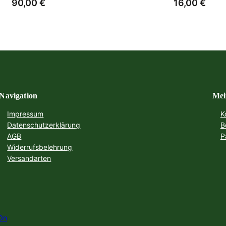
90,00
€
16,00
€
Navigation
Mei
Impressum
K
Datenschutzerklärung
B
AGB
P
Widerrufsbelehrung
Versandarten
On