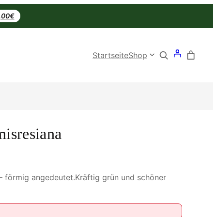
0,00€
Search
Startseite
Shop
misresiana
– förmig angedeutet.Kräftig grün und schöner