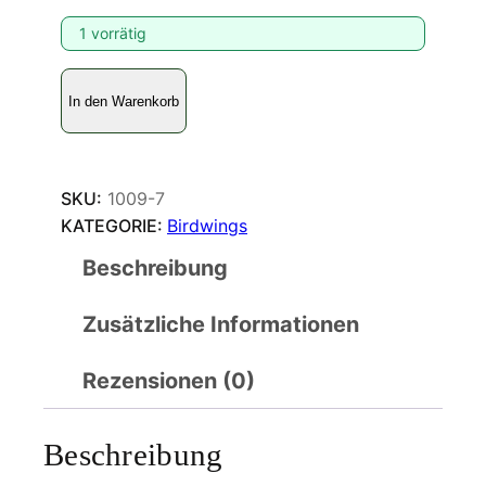
1 vorrätig
O
In den Warenkorb
r
n
i
t
SKU:
1009-7
h
KATEGORIE:
Birdwings
o
Beschreibung
p
t
Zusätzliche Informationen
e
r
a
Rezensionen (0)
p
r
Beschreibung
i