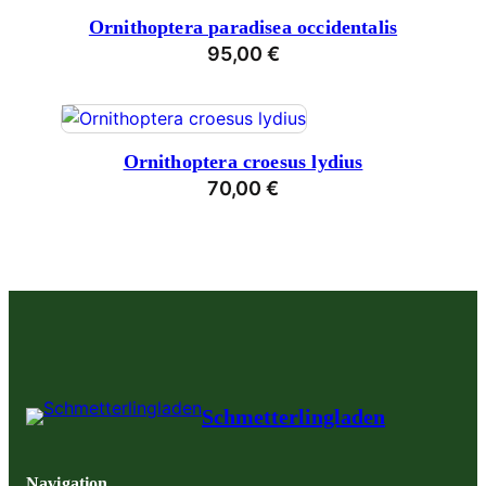
Ornithoptera paradisea occidentalis
95,00
€
Ornithoptera croesus lydius
70,00
€
Schmetterlingladen
Navigation