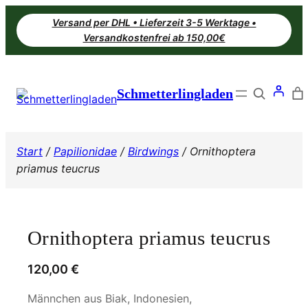
Zum
Versand per DHL • Lieferzeit 3-5 Werktage •
Inhalt
Versandkostenfrei ab 150,00€
springen
Search
Schmetterlingladen
Start
/
Papilionidae
/
Birdwings
/ Ornithoptera
priamus teucrus
Ornithoptera priamus teucrus
120,00
€
Männchen aus Biak, Indonesien,