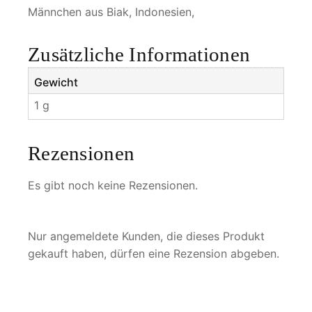
a
Männchen aus Biak, Indonesien,
m
u
Zusätzliche Informationen
s
t
Gewicht
e
1 g
u
c
r
Rezensionen
u
s
Es gibt noch keine Rezensionen.
M
e
n
Nur angemeldete Kunden, die dieses Produkt
g
gekauft haben, dürfen eine Rezension abgeben.
e