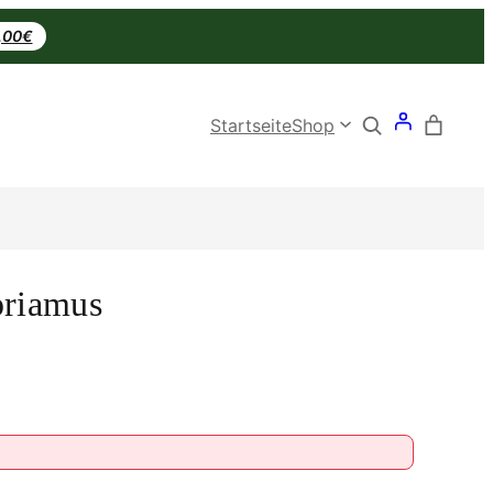
0,00€
Search
Startseite
Shop
priamus