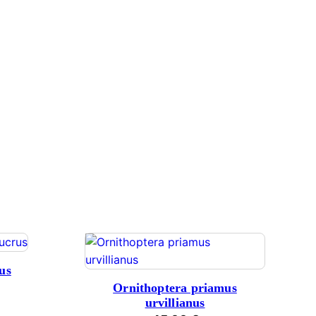
us
Ornithoptera priamus
urvillianus