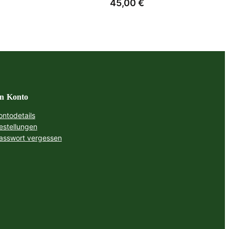
45,00
€
n Konto
ontodetails
estellungen
asswort vergessen