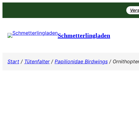
Zum
Vers
Inhalt
springen
Schmetterlingladen
Start
/
Tütenfalter
/
Papilionidae Birdwings
/ Ornithopte