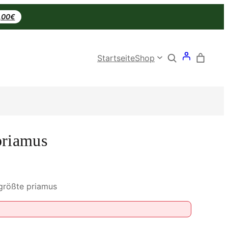
0,00€
Search
Startseite
Shop
priamus
 größte priamus