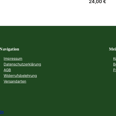
24,00
€
Navigation
Mei
Impressum
K
Datenschutzerklärung
B
AGB
P
Widerrufsbelehrung
Versandarten
On