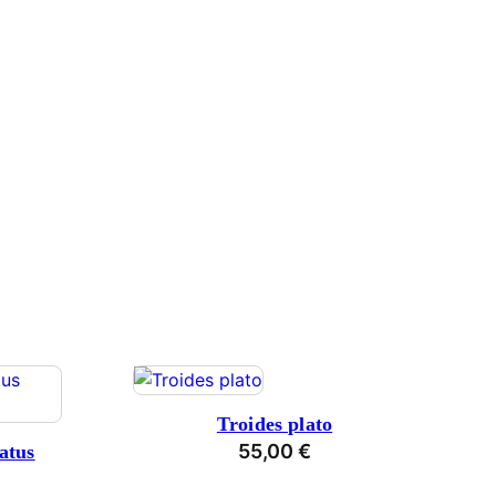
Troides plato
55,00
€
atus