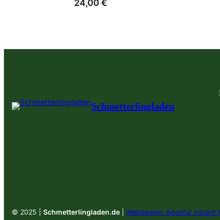
24,00
€
Schmetterlingladen
© 2025 |
Schmetterlingladen.de
|
Webdesign: Agentur Instant 