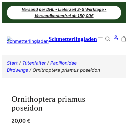
Zum
Versand per DHL • Lieferzeit 3-5 Werktage •
Inhalt
Versandkostenfrei ab 150,00€
springen
Search
Schmetterlingladen
Start
/
Tütenfalter
/
Papilionidae
Birdwings
/ Ornithoptera priamus poseidon
Ornithoptera priamus
poseidon
20,00
€