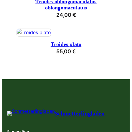
Troides oblongomaculatus
oblongomaculatus
24,00
€
Troides plato
55,00
€
Schmetterlingladen
Navigation