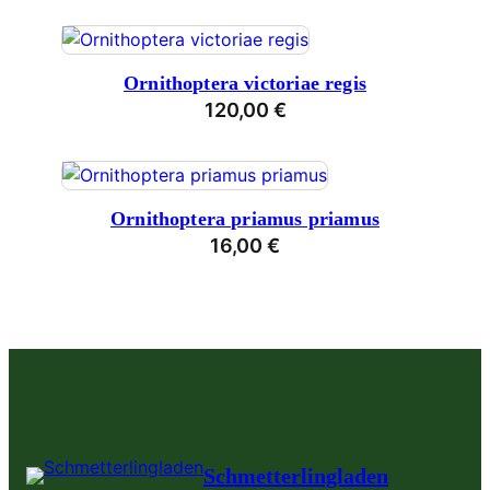
Ornithoptera victoriae regis
120,00
€
Ornithoptera priamus priamus
16,00
€
Schmetterlingladen