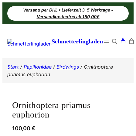
Zum
Versand per DHL • Lieferzeit 3-5 Werktage •
Inhalt
Versandkostenfrei ab 150,00€
springen
Search
Schmetterlingladen
Start
/
Papilionidae
/
Birdwings
/ Ornithoptera
priamus euphorion
Ornithoptera priamus
euphorion
100,00
€