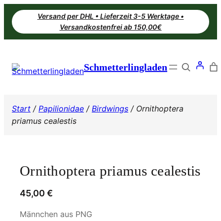
Zum
Versand per DHL • Lieferzeit 3-5 Werktage •
Inhalt
Versandkostenfrei ab 150,00€
springen
Search
Schmetterlingladen
Start
/
Papilionidae
/
Birdwings
/ Ornithoptera
priamus cealestis
Ornithoptera priamus cealestis
45,00
€
Männchen aus PNG