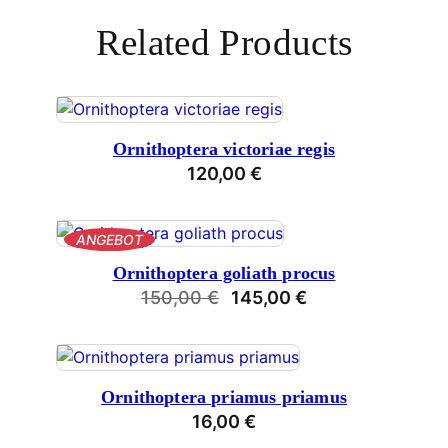
Related Products
Ornithoptera victoriae regis
120,00
€
PRODUKT
ANGEBOT
IM
Ornithoptera goliath procus
ANGEBOT
Ursprünglicher
Aktueller
150,00
€
145,00
€
Preis
Preis
war:
ist:
150,00 €
145,00 €.
Ornithoptera priamus priamus
16,00
€