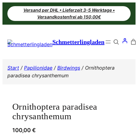
Zum
Versand per DHL • Lieferzeit 3-5 Werktage •
Inhalt
Versandkostenfrei ab 150,00€
springen
Search
Schmetterlingladen
Start
/
Papilionidae
/
Birdwings
/ Ornithoptera
paradisea chrysanthemum
Ornithoptera paradisea
chrysanthemum
100,00
€