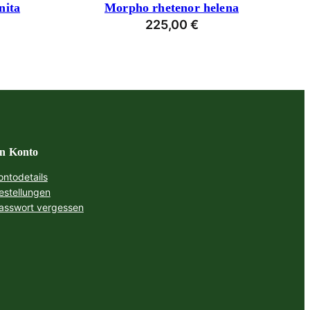
nita
Morpho rhetenor helena
225,00
€
n Konto
ontodetails
estellungen
asswort vergessen