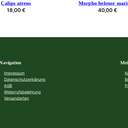
Caligo atreus
Morpho helenor mari
18,00
€
40,00
€
Navigation
Mei
Impressum
K
Datenschutzerklärung
B
AGB
P
Widerrufsbelehrung
Versandarten