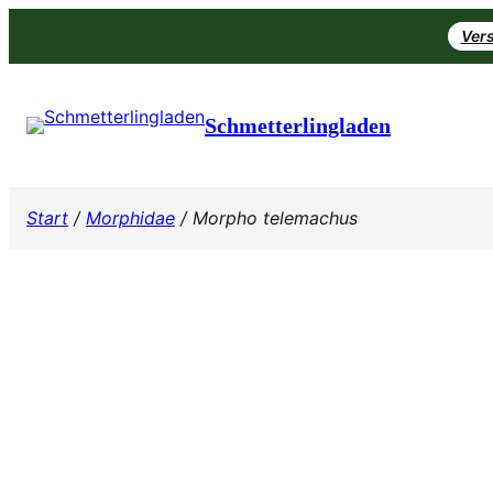
Zum
Vers
Inhalt
springen
Schmetterlingladen
Start
/
Morphidae
/ Morpho telemachus