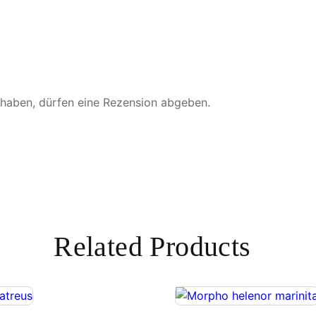
n
g
e
 haben, dürfen eine Rezension abgeben.
Related Products