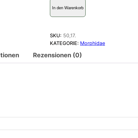
M
In den Warenkorb
o
r
p
h
SKU:
50,17.
o
KATEGORIE:
Morphidae
t
ationen
Rezensionen (0)
e
l
e
m
a
c
h
u
s
M
e