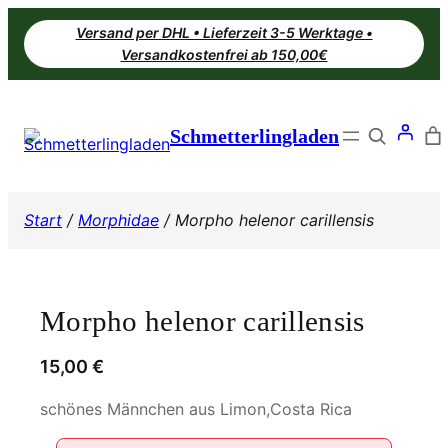
Zum
Versand per DHL • Lieferzeit 3-5 Werktage •
Inhalt
Versandkostenfrei ab 150,00€
springen
Search
Schmetterlingladen
Start
/
Morphidae
/ Morpho helenor carillensis
Morpho helenor carillensis
15,00
€
schönes Männchen aus Limon,Costa Rica