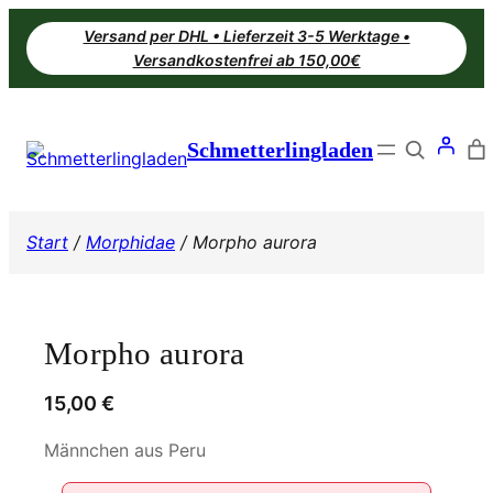
Zum
Versand per DHL • Lieferzeit 3-5 Werktage •
Inhalt
Versandkostenfrei ab 150,00€
springen
Search
Schmetterlingladen
Start
/
Morphidae
/ Morpho aurora
Morpho aurora
15,00
€
Männchen aus Peru