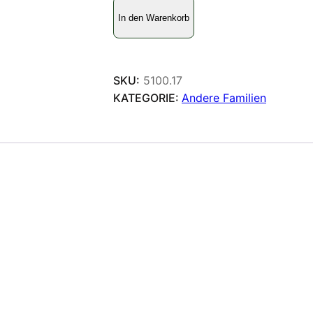
H
In den Warenkorb
e
l
i
c
SKU:
5100.17
o
KATEGORIE:
Andere Familien
n
i
i
d
a
e
M
e
n
g
e