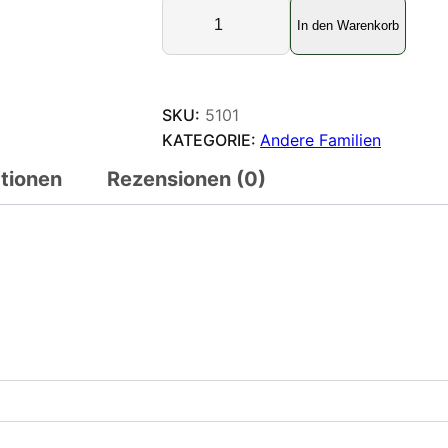
H
In den Warenkorb
e
l
i
c
SKU:
5101
o
KATEGORIE:
Andere Familien
n
ationen
Rezensionen (0)
i
i
d
a
e
1
0
S
t
ü
c