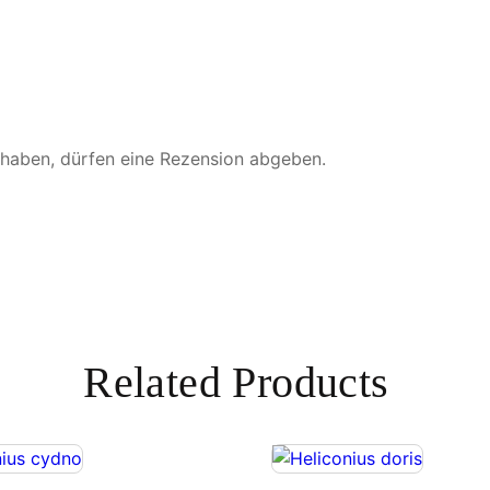
k
M
e
n
g
e
 haben, dürfen eine Rezension abgeben.
Related Products