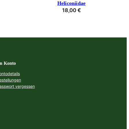
Heliconiidae
18,00
€
n Konto
ontodetails
estellungen
asswort vergessen