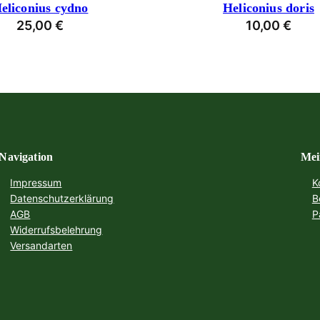
eliconius cydno
Heliconius doris
25,00
€
10,00
€
Navigation
Mei
Impressum
K
Datenschutzerklärung
B
AGB
P
Widerrufsbelehrung
Versandarten