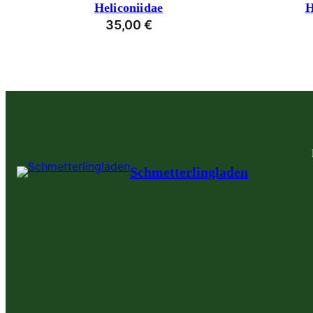
Heliconiidae
H
35,00
€
Schmetterlingladen