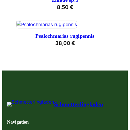
Zikade sp.3
8,50
€
Psalochmarias rugipennis
38,00
€
Schmetterlingladen
Navigation