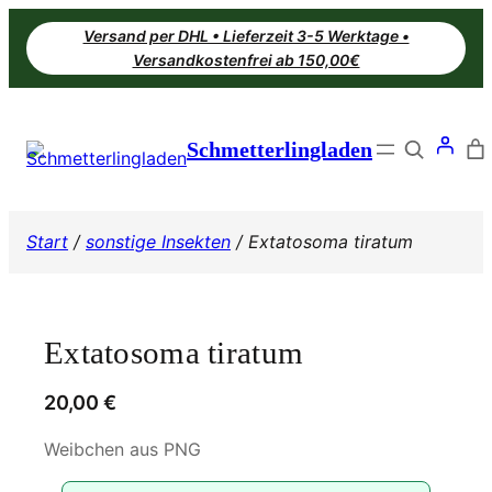
Zum
Versand per DHL • Lieferzeit 3-5 Werktage •
Inhalt
Versandkostenfrei ab 150,00€
springen
Search
Schmetterlingladen
Start
/
sonstige Insekten
/ Extatosoma tiratum
Extatosoma tiratum
20,00
€
Weibchen aus PNG