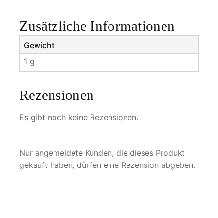
m
M
Zusätzliche Informationen
e
n
Gewicht
g
1 g
e
Rezensionen
Es gibt noch keine Rezensionen.
Nur angemeldete Kunden, die dieses Produkt
gekauft haben, dürfen eine Rezension abgeben.