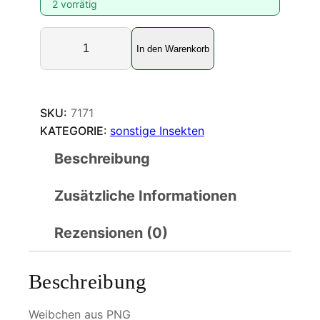
2 vorrätig
E
In den Warenkorb
x
t
a
t
SKU:
7171
o
KATEGORIE:
sonstige Insekten
s
Beschreibung
o
m
Zusätzliche Informationen
a
t
i
Rezensionen (0)
r
a
Beschreibung
t
u
Weibchen aus PNG