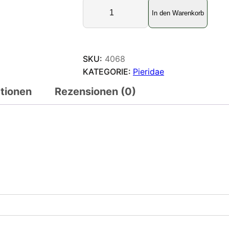
D
In den Warenkorb
e
l
i
a
SKU:
4068
s
KATEGORIE:
Pieridae
s
ationen
Rezensionen (0)
a
m
b
a
w
a
n
a
M
e
n