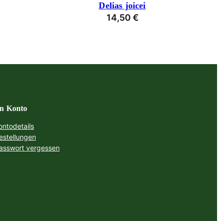
Delias joicei
14,50
€
n Konto
ontodetails
estellungen
asswort vergessen