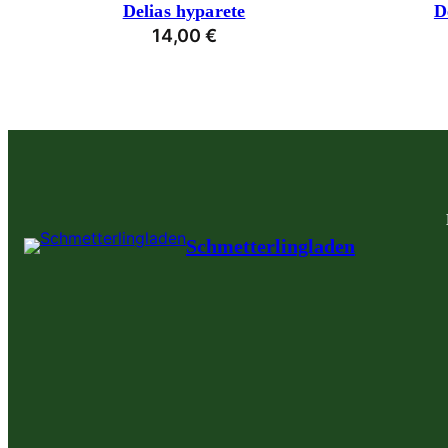
Delias hyparete
D
14,00
€
Schmetterlingladen