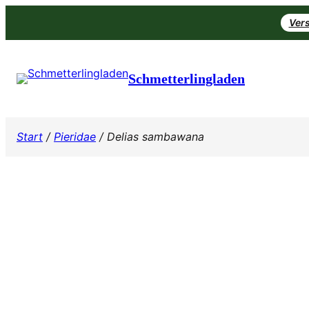
Zum
Vers
Inhalt
springen
Schmetterlingladen
Start
/
Pieridae
/ Delias sambawana