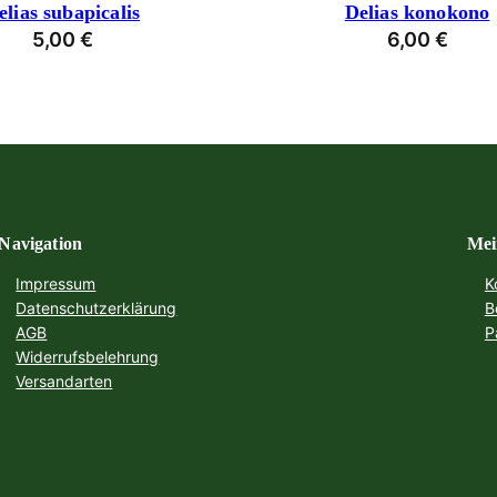
elias subapicalis
Delias konokono
5,00
€
6,00
€
Navigation
Mei
Impressum
K
Datenschutzerklärung
B
AGB
P
Widerrufsbelehrung
Versandarten