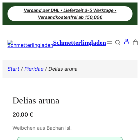
Zum
Versand per DHL • Lieferzeit 3-5 Werktage •
Inhalt
Versandkostenfrei ab 150,00€
springen
Search
Schmetterlingladen
Start
/
Pieridae
/ Delias aruna
Delias aruna
20,00
€
Weibchen aus Bachan Isl.