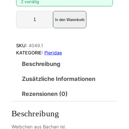
2 vorrätig
D
In den Warenkorb
e
l
i
a
SKU:
4049.1
s
KATEGORIE:
Pieridae
a
Beschreibung
r
u
Zusätzliche Informationen
n
a
M
Rezensionen (0)
e
n
Beschreibung
g
e
Weibchen aus Bachan Isl.