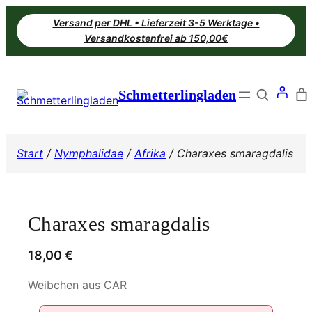
Zum
Versand per DHL • Lieferzeit 3-5 Werktage •
Inhalt
Versandkostenfrei ab 150,00€
springen
Search
Schmetterlingladen
Start
/
Nymphalidae
/
Afrika
/ Charaxes smaragdalis
Charaxes smaragdalis
18,00
€
Weibchen aus CAR