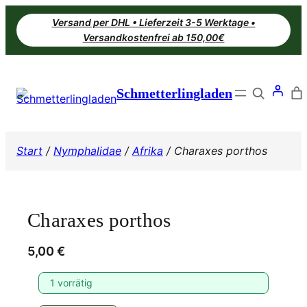
Zum
Versand per DHL • Lieferzeit 3-5 Werktage •
Inhalt
Versandkostenfrei ab 150,00€
springen
Search
Schmetterlingladen
Start
/
Nymphalidae
/
Afrika
/ Charaxes porthos
Charaxes porthos
5,00
€
1 vorrätig