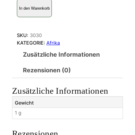
C
In den Warenkorb
h
a
r
a
SKU:
3030
x
KATEGORIE:
Afrika
e
Zusätzliche Informationen
s
p
Rezensionen (0)
o
r
t
Zusätzliche Informationen
h
o
Gewicht
s
1 g
M
e
n
Rezensionen