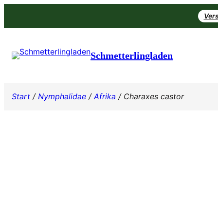
Zum
Vers
Inhalt
springen
Schmetterlingladen
Start
/
Nymphalidae
/
Afrika
/ Charaxes castor