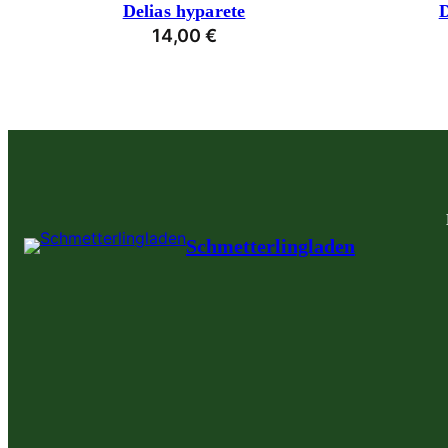
Delias hyparete
D
14,00
€
Schmetterlingladen