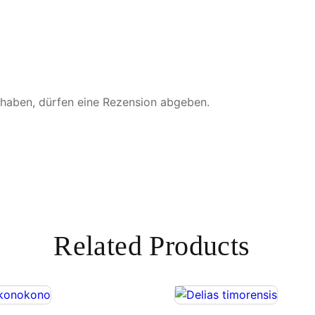
d
a
M
e
n
g
 haben, dürfen eine Rezension abgeben.
e
Related Products