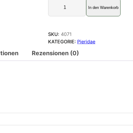
C
In den Warenkorb
a
t
o
p
SKU:
4071
s
KATEGORIE:
Pieridae
i
ationen
Rezensionen (0)
l
l
a
a
v
e
l
l
a
n
e