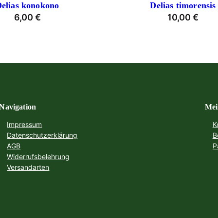
elias konokono
Delias timorensis
6,00
€
10,00
€
Navigation
Mei
Impressum
K
Datenschutzerklärung
B
AGB
P
Widerrufsbelehrung
Versandarten