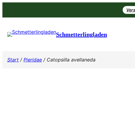
Zum
Vers
Inhalt
springen
Schmetterlingladen
Start
/
Pieridae
/ Catopsilla avellaneda