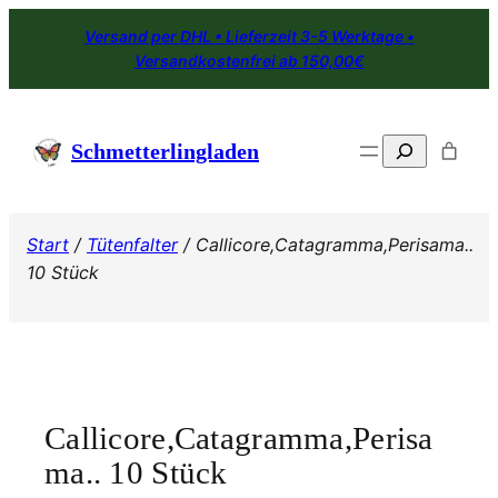
Zum
Versand per DHL • Lieferzeit 3-5 Werktage •
Inhalt
Versandkostenfrei ab 150,00€
springen
Search
Schmetterlingladen
Start
/
Tütenfalter
/ Callicore,Catagramma,Perisama..
10 Stück
Callicore,Catagramma,Perisa
ma.. 10 Stück