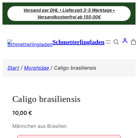
Zum
Versand per DHL • Lieferzeit 3-5 Werktage •
Inhalt
Versandkostenfrei ab 150,00€
springen
Search
Schmetterlingladen
Start
/
Morphidae
/ Caligo brasiliensis
Caligo brasiliensis
10,00
€
Männchen aus Brasilien