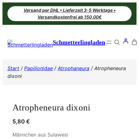
Zum
Versand per DHL • Lieferzeit 3-5 Werktage •
Inhalt
Versandkostenfrei ab 150,00€
springen
Search
Schmetterlingladen
Start
/
Papilionidae
/
Atrophaneura
/ Atropheneura
dixoni
Atropheneura dixoni
5,80
€
Männchen aus Sulawesi