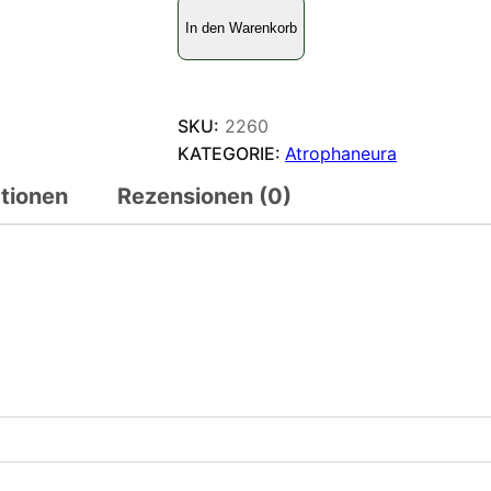
A
In den Warenkorb
t
r
o
p
SKU:
2260
h
KATEGORIE:
Atrophaneura
a
ationen
Rezensionen (0)
n
e
u
r
a
s
y
c
o
r
a