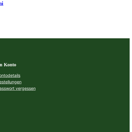
ni
n Konto
ontodetails
estellungen
asswort vergessen