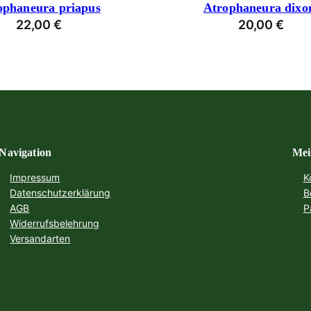
ophaneura priapus
Atrophaneura dixo
22,00
€
20,00
€
Navigation
Mei
Impressum
K
Datenschutzerklärung
B
AGB
P
Widerrufsbelehrung
Versandarten