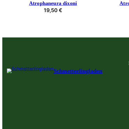
Atrophaneura dixoni
Atr
19,50
€
Schmetterlingladen