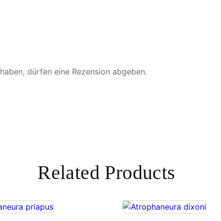
x
M
e
n
g
e
 haben, dürfen eine Rezension abgeben.
Related Products