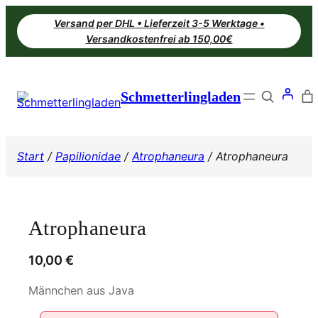
Zum
Versand per DHL • Lieferzeit 3-5 Werktage •
Inhalt
Versandkostenfrei ab 150,00€
springen
Search
Schmetterlingladen
Start
/
Papilionidae
/
Atrophaneura
/ Atrophaneura
Atrophaneura
10,00
€
Männchen aus Java