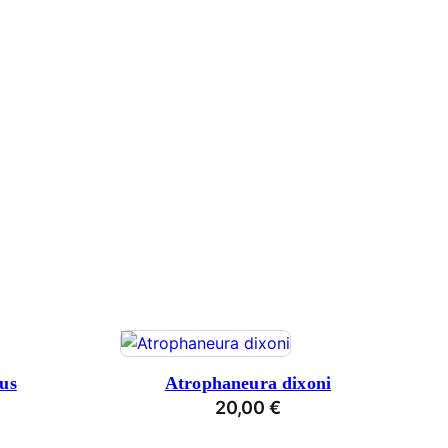
us
Atrophaneura dixoni
20,00
€