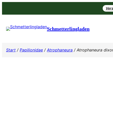
Zum
Vers
Inhalt
springen
Schmetterlingladen
Start
/
Papilionidae
/
Atrophaneura
/ Atrophaneura dixo