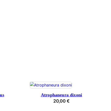
us
Atrophaneura dixoni
20,00
€