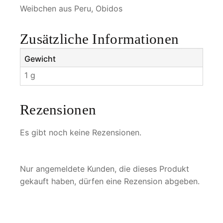
M
Weibchen aus Peru, Obidos
e
n
Zusätzliche Informationen
g
e
Gewicht
1 g
Rezensionen
Es gibt noch keine Rezensionen.
Nur angemeldete Kunden, die dieses Produkt
gekauft haben, dürfen eine Rezension abgeben.