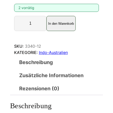
2 vorrätig
A
In den Warenkorb
g
r
i
a
SKU:
3340-12
s
KATEGORIE:
Indo-Australien
n
Beschreibung
a
r
Zusätzliche Informationen
c
i
s
Rezensionen (0)
s
u
Beschreibung
s