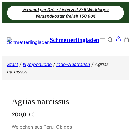
Zum
Versand per DHL • Lieferzeit 3-5 Werktage •
Inhalt
Versandkostenfrei ab 150,00€
springen
Search
Schmetterlingladen
Start
/
Nymphalidae
/
Indo-Australien
/ Agrias
narcissus
Agrias narcissus
200,00
€
Weibchen aus Peru, Obidos