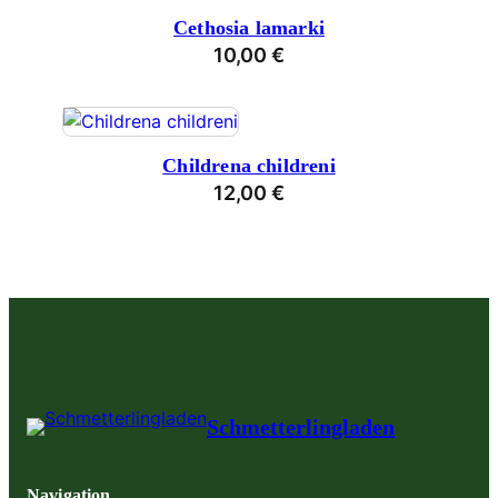
Cethosia lamarki
10,00
€
Childrena childreni
12,00
€
Schmetterlingladen
Navigation