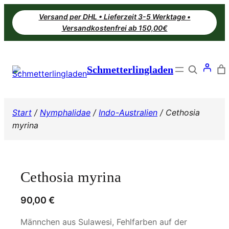
Zum
Versand per DHL • Lieferzeit 3-5 Werktage •
Inhalt
Versandkostenfrei ab 150,00€
springen
Search
Schmetterlingladen
Start
/
Nymphalidae
/
Indo-Australien
/ Cethosia
myrina
Cethosia myrina
90,00
€
Männchen aus Sulawesi, Fehlfarben auf der