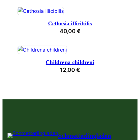
Cethosia illicibilis
40,00
€
Childrena childreni
12,00
€
Schmetterlingladen