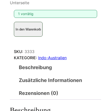
Unterseite
1 vorrätig
C
In den Warenkorb
e
t
h
o
SKU:
3333
s
KATEGORIE:
Indo-Australien
i
Beschreibung
a
m
Zusätzliche Informationen
y
r
i
Rezensionen (0)
n
a
Beschreibung