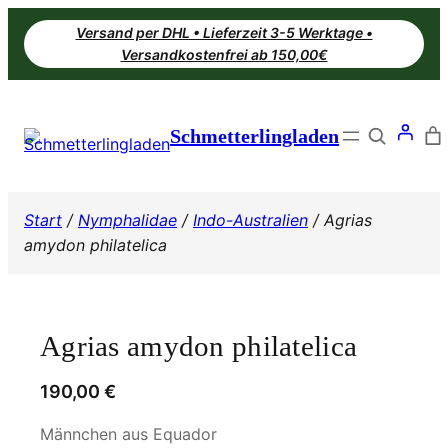
Zum
Versand per DHL • Lieferzeit 3-5 Werktage •
Inhalt
Versandkostenfrei ab 150,00€
springen
Search
Schmetterlingladen
Start
/
Nymphalidae
/
Indo-Australien
/ Agrias
amydon philatelica
Agrias amydon philatelica
190,00
€
Männchen aus Equador