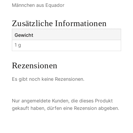
l
Männchen aus Equador
a
t
Zusätzliche Informationen
e
l
Gewicht
i
1 g
c
a
M
Rezensionen
e
n
Es gibt noch keine Rezensionen.
g
e
Nur angemeldete Kunden, die dieses Produkt
gekauft haben, dürfen eine Rezension abgeben.