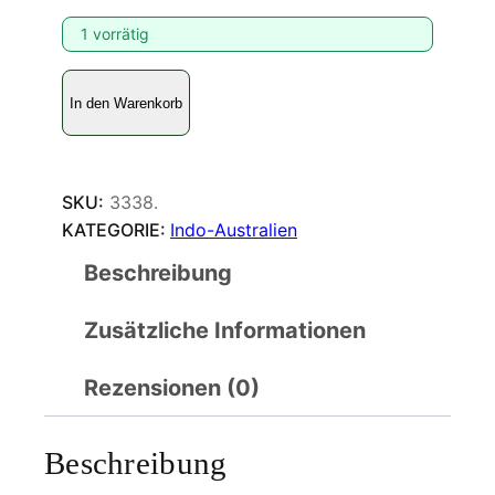
1 vorrätig
A
In den Warenkorb
g
r
i
a
SKU:
3338.
s
KATEGORIE:
Indo-Australien
a
Beschreibung
m
y
Zusätzliche Informationen
d
o
n
Rezensionen (0)
p
h
Beschreibung
i