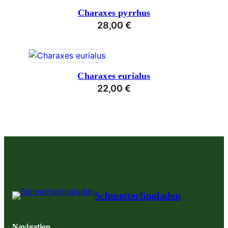
Charaxes pyrrhus
28,00
€
Charaxes eurialus
22,00
€
Schmetterlingladen
Navigation