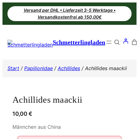
Zum
Versand per DHL • Lieferzeit 3-5 Werktage •
Inhalt
Versandkostenfrei ab 150,00€
springen
Search
Schmetterlingladen
Start
/
Papilionidae
/
Achillides
/ Achillides maackii
Achillides maackii
10,00
€
Männchen aus China